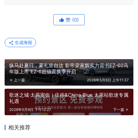
赞
(0)
生成海报
纵马赴夏日，豪礼皆自达 影帝梁家辉实力背书EZ-60马
年版上市 EZ-6超级置换季开启
上一篇
2026年5月6日 上午11:37
歌迷之城·太原宠你｜伍佰&China Blue 太原站歌迷专属
礼遇
2026年5月9日 下午12:27
下一篇
相关推荐