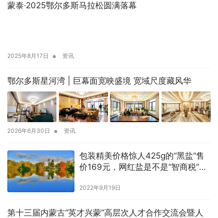
蒙泰·2025鄂尔多斯马拉松圆满落幕
•
2025年8月17日
资讯
鄂尔多斯星河湾 | 巨幕面宽映盛境 宽域尺度藏风华
•
2026年6月30日
资讯
包装精美价格惊人425g的“黑盐”售
价169元，网红盐是不是“智商税”
吗？
2022年9月19日
第十三届内蒙古“英才兴蒙”高层次人才合作交流会暨人