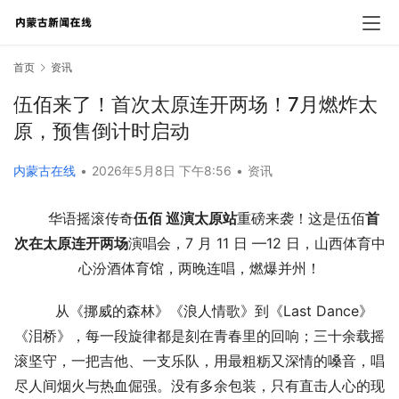
首页
资讯
伍佰来了！首次太原连开两场！7月燃炸太
原，预售倒计时启动
内蒙古在线
•
2026年5月8日 下午8:56
•
资讯
华语摇滚传奇
伍佰 巡演太原站
重磅来袭！这是伍佰
首
次在太原连开两场
演唱会，7 月 11 日 —12 日，山西体育中
心汾酒体育馆，两晚连唱，燃爆并州！
从《挪威的森林》《浪人情歌》到《Last Dance》
《泪桥》，每一段旋律都是刻在青春里的回响；三十余载摇
滚坚守，一把吉他、一支乐队，用最粗粝又深情的嗓音，唱
尽人间烟火与热血倔强。没有多余包装，只有直击人心的现