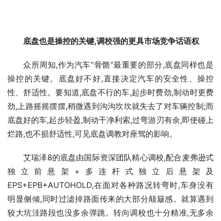
底盘也是操控的关键,调校强的更具市场竞争话语权
众所周知,作为汽车“骨骼”最重要的部分,底盘同样也是
操控的关键。底盘好不好,直接决定汽车的安全性、操控
性、舒适性。要知道,底盘不行的车,起步时费劲,制动时更费
劲,上路摇摇摆摆,稍微遇到沟沟坎坎就失去了对车辆控制;而
底盘好的车,起步轻盈,制动干净利索,过弯游刃有余,即使碰上
烂路,也不损舒适性,可见底盘调教对座驾的影响。
艾瑞泽8的底盘由国际资深团队精心调校,配合麦弗逊式
独立前悬架+多连杆式独立后悬架及
EPS+EPB+AUTOHOLD,在面对各种路况转弯时,车身没有
明显侧倾,同时过滤掉路面传来的大部分颠簸感。就算遇到
较大坑洼路段也没多余弹跳。转向调校也十分精准,无多余