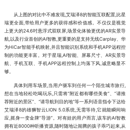
从上图的对比中不难发现,艾瑞泽8的智能互联配置,比星
瑞更全面,带给用户更多的获得感和价值感。不仅仅是视觉
上更大的24.6吋悬浮式双联屏,场景化体验更优的AR实景导
航,以及行业首创的AI智教,更重要的是支持无线Carplay、华
为HiCar智能手机映射,并且智能识别系统和手机APP远程控
制的功能更丰富。对于星瑞,AI智能、屏幕尺寸、AR实景导
航、手机互联、手机APP远程控制上均落下风,诚意略显不
够。
具体到用车场景,当用户驱车到任何一个陌生城市旅行,
想在当地轻松吃喝玩乐,只需将“附近都有哪些美食”、“请推
荐附近的景区”、“请导航到目的地”等一系列语音指令下达给
艾瑞泽8的雄狮智云LION 5.0系统,无需等待,它就能瞬间响
应,摇身一变金牌“导游”。对有娃的用户而言,该车的AI智教
拥有近8000种听播资源,随时随地让闹腾的孩子乖巧起来,从