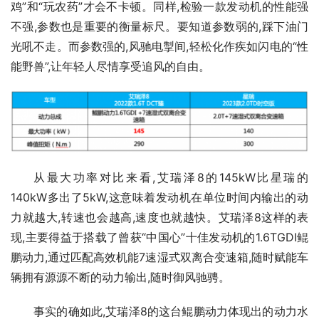
鸡”和“玩农药”才会不卡顿。同样,检验一款发动机的性能强
不强,参数也是重要的衡量标尺。要知道参数弱的,踩下油门
光吼不走。而参数强的,风驰电掣间,轻松化作疾如闪电的“性
能野兽”,让年轻人尽情享受追风的自由。
从最大功率对比来看,艾瑞泽8的145kW比星瑞的
140kW多出了5kW,这意味着发动机在单位时间内输出的动
力就越大,转速也会越高,速度也就越快。艾瑞泽8这样的表
现,主要得益于搭载了曾获“中国心”十佳发动机的1.6TGDI鲲
鹏动力,通过匹配高效机能7速湿式双离合变速箱,随时赋能车
辆拥有源源不断的动力输出,随时御风驰骋。
事实的确如此,艾瑞泽8的这台鲲鹏动力体现出的动力水