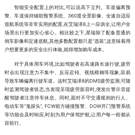
智能安全配置上的对比,可以说高下立判。车道偏离预
警、车道保持辅助预警系统、360度全景影像、全速自适应
巡航系统等非常实用的配置,在艾瑞泽8上一应俱全,让用户全
场景出行更加安心省心。相比较之下,星瑞除了配备普通的
倒车影像和定速巡航,其他多数配置都只是“选装”,这意味着用
户想要更多的安全出行体验,就得增加购车成本。
对于具体用车环境,比如驾驶者在高速路长途行驶,疲劳
时会出现注意力不集中、反应迟钝、视线模糊等现象,容易
导致车辆偏离行驶车道。这时艾瑞泽8的DMS疲劳监测,可随
时监测驾驶者状态,当发现呈现疲劳面容时,便发出警示音提
醒驾驶者注意停车休息。同时,面对不守交通规则的行人、
电动车等“鬼探头”, FCW前方碰撞预警、DOW开门预警系统
等功能会及时响应,时刻为用户保驾护航,让用户每一程都从
容前行。