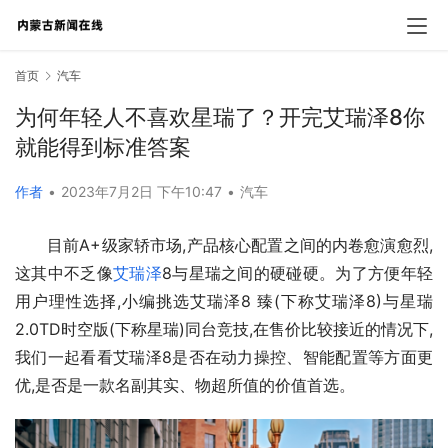
首页
汽车
为何年轻人不喜欢星瑞了？开完艾瑞泽8你
就能得到标准答案
作者
•
2023年7月2日 下午10:47
•
汽车
目前A+级家轿市场,产品核心配置之间的内卷愈演愈烈,
这其中不乏像
艾瑞泽
8与星瑞之间的硬碰硬。为了方便年轻
用户理性选择,小编挑选艾瑞泽8 臻(下称艾瑞泽8)与星瑞 
2.0TD时空版(下称星瑞)同台竞技,在售价比较接近的情况下,
我们一起看看艾瑞泽8是否在动力操控、智能配置等方面更
优,是否是一款名副其实、物超所值的价值首选。