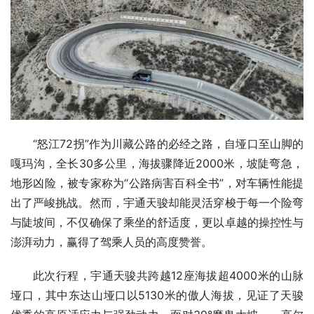
“怒江72拐”作为川藏公路的必经之路，自垭口至山脚的
嘎玛沟，全长30多公里，海拔骤降近2000米，坡陡弯急，
地形凶险，被专家称为“公路病害百科全书”，对车辆性能提
出了严峻挑战。然而，宇通天骏却能灵活穿梭于每一个险弯
与陡坡间，不仅确保了乘坐的舒适度，更以卓越的操控性与
澎湃动力，赢得了驾乘人员的高度赞誉。
此次行程，宇通天骏共跨越12座海拔超4000米的山脉
垭口，其中东达山垭口以5130米的傲人海拔，见证了天骏