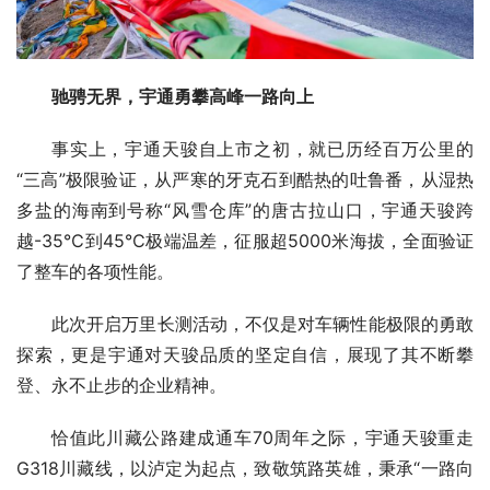
驰骋无界，
宇通勇攀高
峰一路向上
事实上，宇通天骏自上市之初，就已历经百万公里的
“三高”极限验证，从严寒的牙克石到酷热的吐鲁番，从湿热
多盐的海南到号称“风雪仓库”的唐古拉山口，宇通天骏跨
越-35℃到45℃极端温差，征服超5000米海拔，全面验证
了整车的各项性能。
此次开启万里长测活动，不仅是对车辆性能极限的勇敢
探索，更是宇通对天骏品质的坚定自信，展现了其不断攀
登、永不止步的企业精神。
恰值此川藏公路建成通车70周年之际，宇通天骏重走
G318川藏线，以泸定为起点，致敬筑路英雄，秉承“一路向