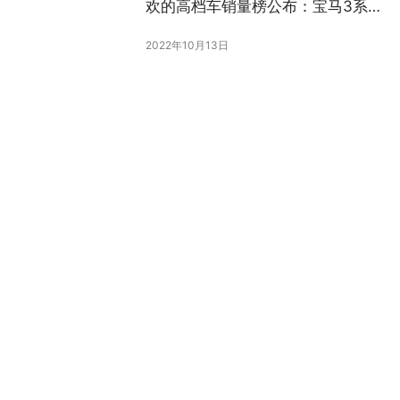
欢的高档车销量榜公布：宝马3系太
强了
2022年10月13日
5缸发动机奥迪RS Q3特别版官方发
布:加速能力堪比超跑
2022年10月12日
呼和浩特万通汽车技工学校成功举办2025年度“春风行
动”高质量就业赋能暨校企合作签约授牌仪式
•
2025年2月16日
汽车
版权声明 |
关于我们
|
联系我们
| 广告服务 | 网站地图 |
回到顶部