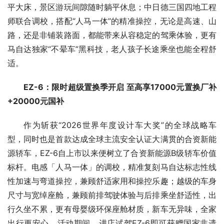
平大床，景区游玩间隙随时躺平休息；中日德三国四地工程
师联合调校，搭配“人马一体”的精准操控，无论是高速、山
路，还是非铺装路面，都能带来从容稳定的驾乘体验，更有
马自达独家“不晕车”黑科技，老人孩子长途乘坐也能全程舒
适。
EZ-6：限时超级置换季开启 至高享17000元置换厂补
+20000元国补
作为斩获“2026世界年度设计车大奖”的全球战略车
型，同时也是首款达成全球主流安全认证大满贯的合资新能
源轿车，EZ-6自上市以来便树立了合资新能源B级轿车价值
标杆。电感「人马一体」的调校，精准复刻马自达标志性线
性加速与弯道操控，兼顾舒适家用和操控乐趣；越级的车身
尺寸与宽绰座舱，兼顾前排驾驶体验与后排乘坐舒适性，出
行久坐不累，更有母婴级环保座舱材质，新车无异味，全家
出行更安心。活动期间，进店试驾EZ-6即可获赠国家非遗