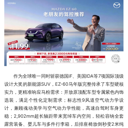
作为全球唯一同时斩获德国iF、美国IDA等7项国际顶级
设计大奖的新能源SUV，EZ-60马年版完整传承了车型硬核
实力，更精准响应马粉需求：开放原顶配车型专属紫色内饰
选装，满足个性化定制需求；标志性9风道空气动力学设
计，兼顾魂动美学与空气动力学性能，高速自驾时车身更
稳；2,902mm超长轴距带来宽绰车内空间，轻松容纳全套
露营装备、婴儿车与多件行李箱，后排座椅放倒秒变2米纯