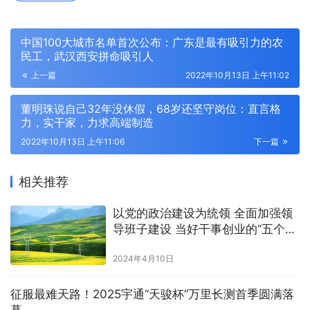
中国100大城市名单首次公布：广东是最有吸引力的农
民工，武汉西安拼命吸引人
上一篇
2022年10月13日 上午11:02
董明珠说自己32年没休假，68岁还坚守岗位：直言格
力，实干家，力求高端制造
2022年10月13日 上午11:06
下一篇
相关推荐
以党的政治建设为统领 全面加强领
导班子建设 当好干事创业的“五个表
率”
2024年4月10日
征服最难天路！2025宇通“天骏杯”万里长测首季圆满落