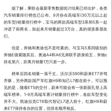
据了解，乘联会最新零售数据统计结果已经出炉，各类
汽车销量排行榜也已公布。9月份在高端车(30万元以上起
的车型)销量排行榜中，宝马的两款高端车型3系和5系一起
冲进了前两名，加起来月销量超过3万台，真的很羡慕朋友
们。
但是，奔驰和奥迪也不是吃素的。与宝马5系同级别的
奔驰E级紧随其后。奥迪A4和A6兄弟联手跻身前五，奔驰c
排名第六，距离月销量1万只差一步。
榜单后四名销量一落千丈。沃尔沃S90和蔚来ET7并驾
齐驱，另外两款国产车红旗H9和知己L7都在前十。可以预
见的是，随着ET5的交付，蔚来可能会有一张新面孔登上高
端车榜单。1-9月高端车累计销量排行榜中，各款车型变化
并不大。凯迪拉克CT6取代智记L7进入前十。红旗H9和蔚
来ET7保持各自的位置，但排名顺序相反。