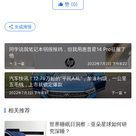
赞
(0)
生成海报
同学说我笔记本弱很辣鸡，但我用惠普星14 Pro征服了
他
上一篇
2022年7月2日 下午8:22
汽车快讯！12.79万起的“平民A4L”，加速8s级，一公里
五毛钱，上市就锁定爆款
2022年7月2日 下午8:31
下一篇
相关推荐
世界睡眠日洞察：亚朵星球如何研
究深睡？