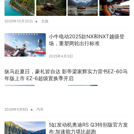
•
2025年10月30日
文旅
小牛电动2025款NX和NXT越级登
场，重塑两轮出行标准
2025年4月3日
纵马赴夏日，豪礼皆自达 影帝梁家辉实力背书EZ-60马
年版上市 EZ-6超级置换季开启
•
2026年5月6日
汽车
5缸发动机奥迪RS Q3特别版官方发
布:加速能力堪比超跑