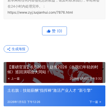
若本网有任何内容侵犯您的权益，请及时联系我们，本站将会
在24小时内处理完毕。：
https://www.zyj.luqianhui.com/7876.html
赞
(0)
生成海报
【重磅官宣】6月20日！赵传2026《当我们年轻的时
候》巡回演唱会大同站！
上一篇
2026年1月4日 下午3:32
土右旗：技能薪酬“指挥棒”激活产业人才 “新引擎”
2026年1月5日 下午12:26
下一篇