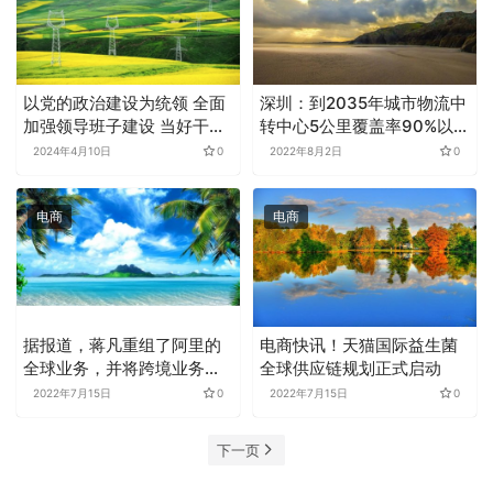
以党的政治建设为统领 全面
深圳：到2035年城市物流中
加强领导班子建设 当好干事
转中心5公里覆盖率90%以
创业的“五个表率”
上，深圳配送时间90分钟
2024年4月10日
0
2022年8月2日
0
电商
电商
据报道，蒋凡重组了阿里的
电商快讯！天猫国际益生菌
全球业务，并将跨境业务团
全球供应链规划正式启动
队统一到全球速卖通
2022年7月15日
0
2022年7月15日
0
下一页