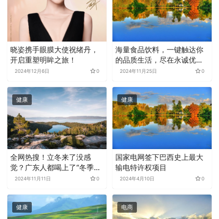
晓姿携手眼膜大使祝绪丹，
海量食品饮料，一键触达你
开启重塑明眸之旅！
的品质生活，尽在永诚优品
小程序
2024年12月6日
0
2024年11月25日
0
健康
健康
全网热搜！立冬来了没感
国家电网签下巴西史上最大
觉？广东人都喝上了“冬季的
输电特许权项目
第一口鸡汤”！
2024年11月11日
0
2024年4月10日
0
健康
电商