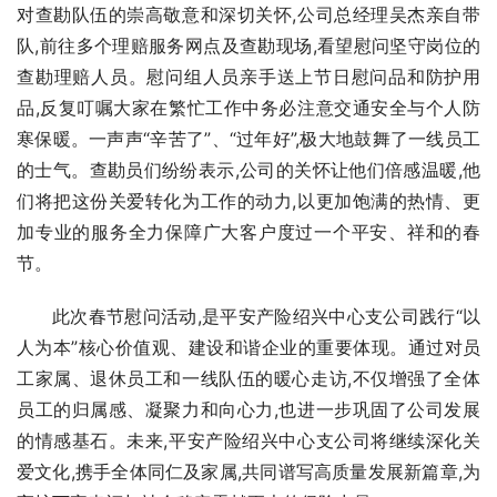
对查勘队伍的崇高敬意和深切关怀,公司总经理吴杰亲自带
队,前往多个理赔服务网点及查勘现场,看望慰问坚守岗位的
查勘理赔人员。慰问组人员亲手送上节日慰问品和防护用
品,反复叮嘱大家在繁忙工作中务必注意交通安全与个人防
寒保暖。一声声“辛苦了”、“过年好”,极大地鼓舞了一线员工
的士气。查勘员们纷纷表示,公司的关怀让他们倍感温暖,他
们将把这份关爱转化为工作的动力,以更加饱满的热情、更
加专业的服务全力保障广大客户度过一个平安、祥和的春
节。
此次春节慰问活动,是平安产险绍兴中心支公司践行“以
人为本”核心价值观、建设和谐企业的重要体现。通过对员
工家属、退休员工和一线队伍的暖心走访,不仅增强了全体
员工的归属感、凝聚力和向心力,也进一步巩固了公司发展
的情感基石。未来,平安产险绍兴中心支公司将继续深化关
爱文化,携手全体同仁及家属,共同谱写高质量发展新篇章,为