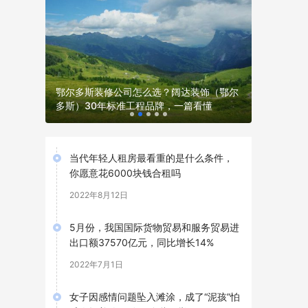
太原站售
鄂尔多斯装修公司怎么选？阔达装饰（鄂尔
易德国际
多斯）30年标准工程品牌，一篇看懂
输管控参
当代年轻人租房最看重的是什么条件，
你愿意花6000块钱合租吗
2022年8月12日
5月份，我国国际货物贸易和服务贸易进
出口额37570亿元，同比增长14%
2022年7月1日
女子因感情问题坠入滩涂，成了“泥孩”怕