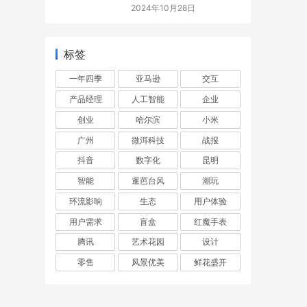
之一–千屋
2024年10月28日
标签
一年四季
亚马逊
交互
产品经理
人工智能
企业
创业
哈尔滨
小米
广州
微洱科技
战报
抖音
数字化
昆明
智能
暹芭台风
潮玩
环流影响
生态
用户体验
用户需求
盲盒
红魔手表
腾讯
艺术花园
设计
零售
风景优美
鲜花盛开