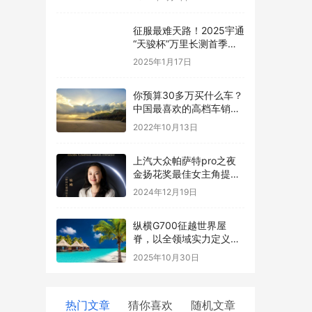
定爆款
征服最难天路！2025宇通
“天骏杯”万里长测首季圆
满落幕
2025年1月17日
你预算30多万买什么车？
中国最喜欢的高档车销量
榜公布：宝马3系太强了
2022年10月13日
上汽大众帕萨特pro之夜
金扬花奖最佳女主角提名
揭晓，五位女星闪耀银幕
2024年12月19日
纵横G700征越世界屋
脊，以全领域实力定义豪
华越野新标杆
2025年10月30日
热门文章
猜你喜欢
随机文章