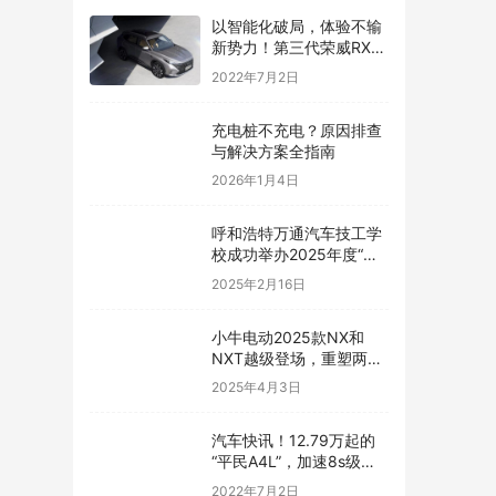
以智能化破局，体验不输
新势力！第三代荣威RX5
有很高的期待
2022年7月2日
充电桩不充电？原因排查
与解决方案全指南
2026年1月4日
呼和浩特万通汽车技工学
校成功举办2025年度“春
风行动”高质量就业赋能暨
2025年2月16日
校企合作签约授牌仪式
小牛电动2025款NX和
NXT越级登场，重塑两轮
出行标准
2025年4月3日
汽车快讯！12.79万起的
“平民A4L”，加速8s级，
一公里五毛钱，上市就锁
2022年7月2日